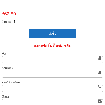
฿62.80
จำนวน:
แบบฟอร์มติดต่อกลับ
ชื่อ
นามสกุล
เบอร์โทรศัพท์
อีเมล